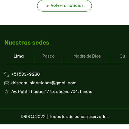
Volver a noticias
Nuestras sedes
Lima
Pasco
Madre de Dios
Cus
Teléfono
+51 533-9230
Correo
driscomunicaciones@gmail.com
electrónico
Dirección
Av. Petit Thouars 1775, oficina 704. Lince.
DRIS © 2022 | Todos los derechos reservados